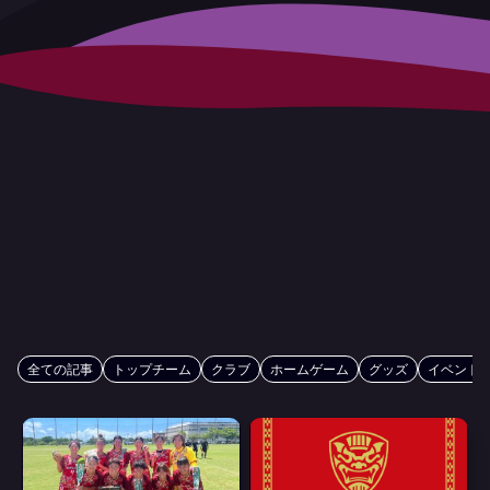
全ての記事
トップチーム
クラブ
ホームゲーム
グッズ
イベント