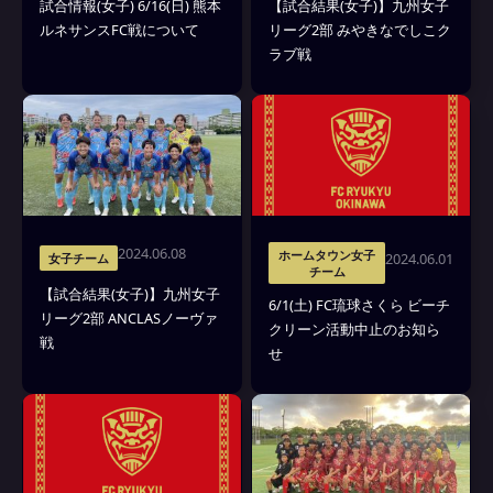
試合情報(女子) 6/16(日) 熊本
【試合結果(女子)】九州女子
ルネサンスFC戦について
リーグ2部 みやきなでしこク
ラブ戦
2024.06.08
ホームタウン女子
2024.06.01
女子チーム
チーム
【試合結果(女子)】九州女子
6/1(土) FC琉球さくら ビーチ
リーグ2部 ANCLASノーヴァ
クリーン活動中止のお知ら
戦
せ