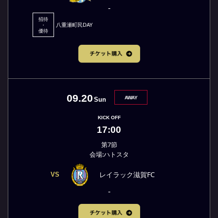
-
招待
八重瀬町民DAY
・
優待
09.20
AWAY
Sun
KICK OFF
17:00
第7節
会場:ハトスタ
レイラック滋賀FC
VS
-