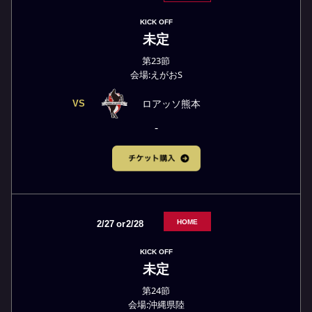
KICK OFF
未定
第23節
会場:えがおS
ロアッソ熊本
VS
-
HOME
2/27
or
2/28
KICK OFF
未定
第24節
会場:沖縄県陸