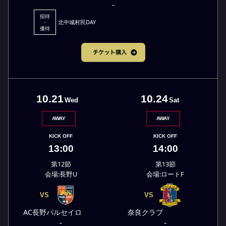
-
招待
北中城村民DAY
・
優待
10.21
10.24
Wed
Sat
AWAY
AWAY
KICK OFF
KICK OFF
13:00
14:00
第12節
第13節
会場:長野U
会場:ロートF
VS
VS
AC長野パルセイロ
奈良クラブ
-
-