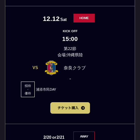
12.12
HOME
Sat
KICK OFF
15:00
第22節
会場:沖縄県陸
奈良クラブ
VS
-
招待
浦添市民DAY
・
優待
AWAY
2/20
or
2/21