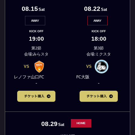
08.15
08.22
Sat
Sat
AWAY
AWAY
KICK OFF
KICK OFF
19:00
18:00
第2節
第3節
会場:みらスタ
会場:ミクスタ
VS
VS
レノファ山口FC
FC大阪
-
-
08.29
HOME
Sat