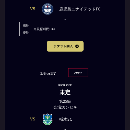
鹿児島ユナイテッドFC
VS
-
招待
南風原町民DAY
・
優待
AWAY
3/6
or
3/7
KICK OFF
未定
第25節
会場:カンセキ
栃木SC
VS
-