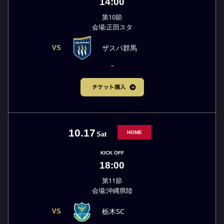
14:00
第10節
会場:正田スタ
ザスパ群馬
VS
-
10.17
HOME
Sat
KICK OFF
18:00
第11節
会場:沖縄県陸
栃木SC
VS