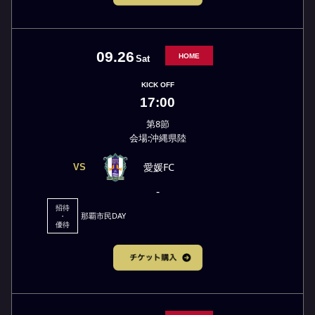
09.26
HOME
Sat
KICK OFF
17:00
第8節
会場:沖縄県陸
愛媛FC
VS
-
招待
那覇市民DAY
・
優待