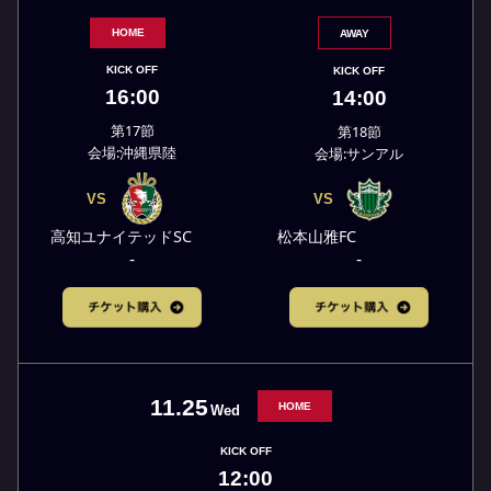
HOME
AWAY
KICK OFF
KICK OFF
16:00
14:00
第17節
第18節
会場:沖縄県陸
会場:サンアル
VS
VS
高知ユナイテッドSC
松本山雅FC
-
-
11.25
HOME
Wed
KICK OFF
12:00