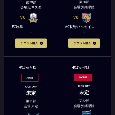
第30節
第29節
会場:沖縄県陸
会場:ヒマスタ
VS
VS
AC長野パルセイロ
FC岐阜
-
-
4/10
or
4/11
4/17
or
4/18
HOME
AWAY
KICK OFF
KICK OFF
未定
未定
第32節
第31節
会場:沖縄県陸
会場:未定