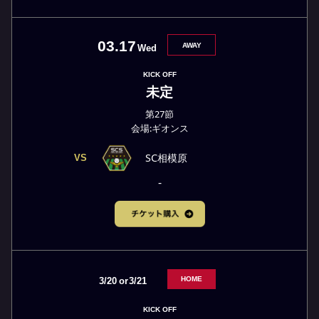
03.17
AWAY
Wed
KICK OFF
未定
第27節
会場:ギオンス
SC相模原
VS
-
HOME
3/20
or
3/21
KICK OFF