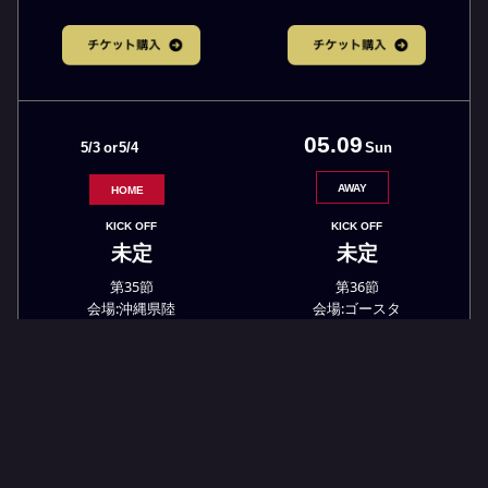
05.09
5/3
or
5/4
Sun
AWAY
HOME
KICK OFF
KICK OFF
未定
未定
第36節
第35節
会場:ゴースタ
会場:沖縄県陸
VS
VS
ツエーゲン金沢
福島ユナイテッドFC
-
-