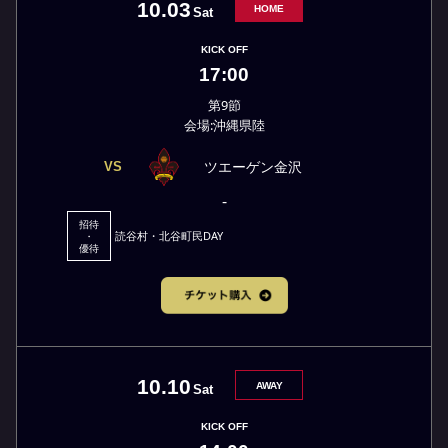
10.03
HOME
Sat
KICK OFF
17:00
第9節
会場:沖縄県陸
ツエーゲン金沢
VS
-
招待
読谷村・北谷町民DAY
・
優待
10.10
AWAY
Sat
KICK OFF