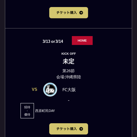
HOME
3/13
or
3/14
KICK OFF
未定
第26節
会場:沖縄県陸
FC大阪
VS
-
招待
西原町民DAY
・
優待