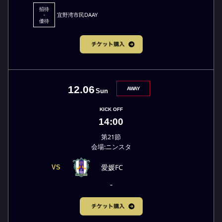
招待
宜野湾市民DAAY
・
優待
12.06
AWAY
Sun
KICK OFF
14:00
第21節
会場:ニンスタ
愛媛FC
VS
-