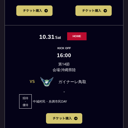
10.31
HOME
Sat
KICK OFF
16:00
第14節
会場:沖縄県陸
ガイナーレ鳥取
VS
-
招待
中城村民・糸満市民DAY
・
優待