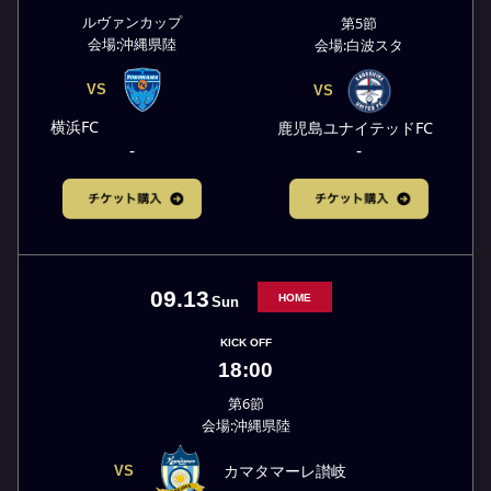
ルヴァンカップ
第5節
会場:沖縄県陸
会場:白波スタ
VS
VS
横浜FC
鹿児島ユナイテッドFC
-
-
09.13
HOME
Sun
KICK OFF
18:00
第6節
会場:沖縄県陸
カマタマーレ讃岐
VS