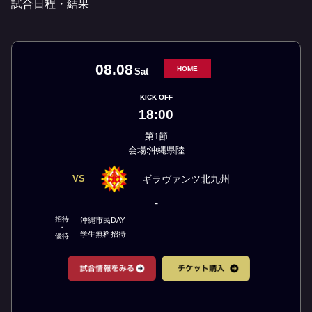
試合日程・結果
08.08
HOME
Sat
KICK OFF
18:00
第1節
会場:沖縄県陸
ギラヴァンツ北九州
VS
-
招待
沖縄市民DAY
・
学生無料招待
優待