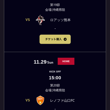
第19節
会場:沖縄県陸
ロアッソ熊本
VS
-
11.29
HOME
Sun
KICK OFF
15:00
第20節
会場:沖縄県陸
レノファ山口FC
VS
-