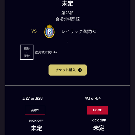
未定
第28節
会場:沖縄県陸
レイラック滋賀FC
VS
-
招待
豊見城市民DAY
・
優待
3/27
or
3/28
4/3
or
4/4
HOME
AWAY
KICK OFF
KICK OFF
未定
未定