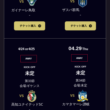
VS
VS
ザスパ群馬
ガイナーレ鳥取
-
-
04.29
4/24
or
4/25
Thu
AWAY
AWAY
KICK OFF
KICK OFF
未定
未定
第34節
第33節
会場:未定
会場:ギケンス
VS
VS
カマタマーレ讃岐
高知ユナイテッドSC
-
-