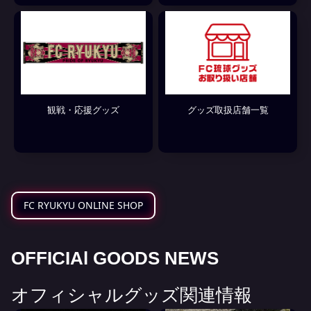
観戦・応援グッズ
グッズ取扱店舗一覧
FC RYUKYU ONLINE SHOP
O
F
F
I
C
I
A
l
G
O
O
D
S
N
E
W
S
オ
フ
ィ
シ
ャ
ル
グ
ッ
ズ
関
連
情
報