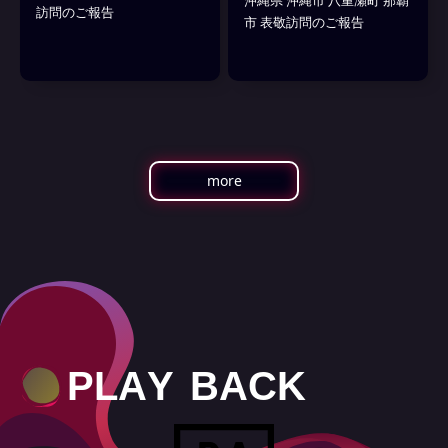
訪問のご報告
市 表敬訪問のご報告
more
Slide 2 of 8.
P
L
A
Y
B
A
C
K