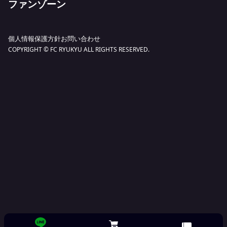
ファンゾーン
トップチーム
Ticket Top
Academy Top
練習場
FC琉球さくらニュース
FC琉球ファンクラブ
クラブ
チケット購入
アカデミーニュース
クラブ概要
FCR COIN.
チケット・ホームゲーム
個人情報保護方針
お問い合わせ
購入ガイド
FC琉球サッカースクール
SHINKAスタッフ
COPYRIGHT © FC RYUKYU ALL RIGHTS RESERVED.
グッズ
Goods
シーズンパス
FC琉球高等学院
公式マスコット
イベント
オンラインショッピング
無料パス（キッズフリーパス）
オフィシャルパートナー
パートナー
Jリーグオンラインショッピング
スタジアム
ゆいまーるパートナー
メディア
取扱店舗
アクセス
アカデミー
Akippa
女子チーム
ジンベーニョ
FCRコイン
ホームタウン
その他