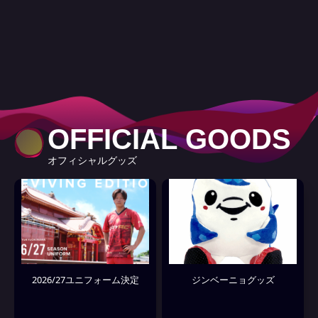
O
F
F
I
C
I
A
L
G
O
O
D
S
オ
フ
ィ
シ
ャ
ル
グ
ッ
ズ
2026/27ユニフォーム決定
ジンベーニョグッズ