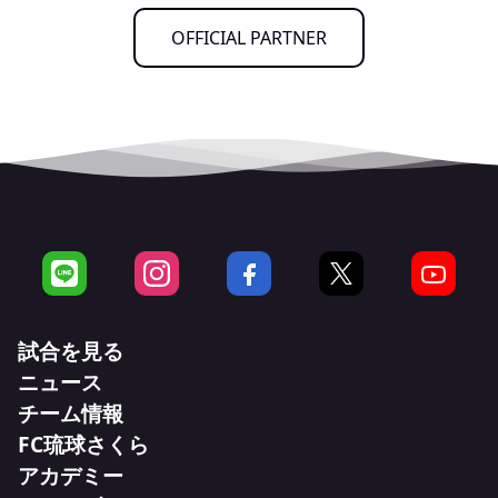
OFFICIAL PARTNER
試合を見る
ニュース
試合日程・結果
チーム情報
ニュース一覧
ホームゲーム情報
FC琉球さくら
選手スタッフ
全て
はじめての観戦ガイド
アカデミー
FC琉球さくらTOP
チームスケジュール