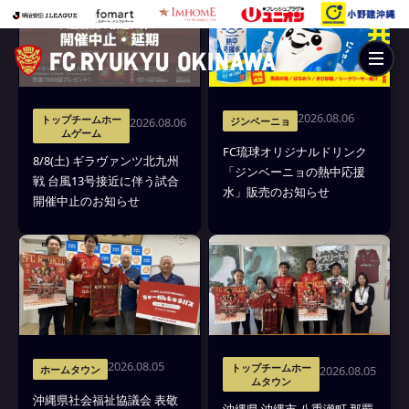
ト
2026.08.06
トップチームホー
2026.08.06
ジンベーニョ
ムゲーム
FC琉球オリジナルドリンク
8/8(土) ギラヴァンツ北九州
「ジンベーニョの熱中応援
戦 台風13号接近に伴う試合
水」販売のお知らせ
開催中止のお知らせ
8/29(土)相模原戦「全島サッカー祭り2026」
#日本一のスタジアム花火 1万人プロジェクト
2026.08.05
トップチームホー
2026.08.05
ホームタウン
ムタウン
沖縄県社会福祉協議会 表敬
沖縄県 沖縄市 八重瀬町 那覇