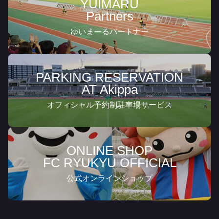
YUIMARU
Partners
ゆいまーるパートナー
PARKING RESERVATION
AT Akippa
オフィシャル予約制駐車場サービス
ONLINE SHOP
FC RYUKYU OFFICIAL
公式オンラインショップ