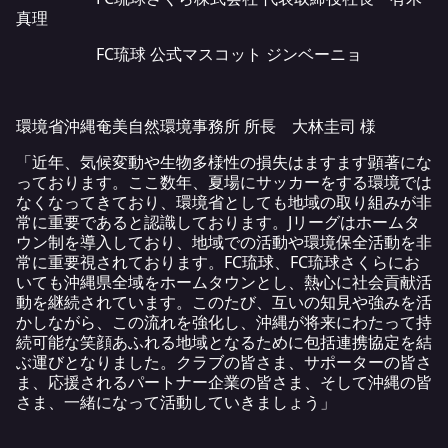
真理
FC琉球 公式マスコット ジンベーニョ
環境省沖縄奄美自然環境事務所 所長 大林圭司 様
「近年、気候変動や生物多様性の損失はますます顕著にな
っております。ここ数年、夏場にサッカーをする環境では
なくなってきており、環境省としても地域の取り組みが非
常に重要であると認識しております。Jリーグはホームタ
ウン制を導入しており、地域での活動や環境保全活動を非
常に重要視されております。FC琉球、FC琉球さくらにお
いても沖縄県全域をホームタウンとし、熱心に社会貢献活
動を継続されています。このたび、互いの知見や強みを活
かしながら、この流れを強化し、沖縄が将来にわたって持
続可能な笑顔あふれる地域となるために包括連携協定を結
ぶ運びとなりました。クラブの皆さま、サポーターの皆さ
ま、応援されるパートナー企業の皆さま、そして沖縄の皆
さま、一緒になって活動していきましょう」