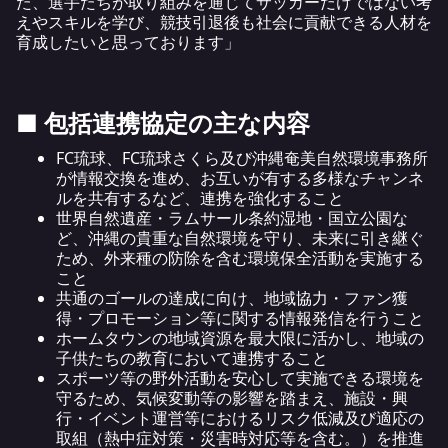
た、選手たちが取り組みを通じてサッカーだけではない考
えやスキルを学び、競技引退後も社会に貢献できる人材を
育成したいと思っております」
■ 包括連携協定の主な内容
FC琉球、FC琉球さくら及び沖縄奄美自然環境事務所
が情報交換を進め、お互いが有する多様なチャンネ
ルを共有するなど、連携を強化すること
世界自然遺産・ラムサール条約湿地・国立公園な
ど、沖縄の貴重な自然環境を守り、未来に引き継ぐ
ため、外来種の防除を含む環境保全活動を実施する
こと
共通のゴールの達成に向け、地域協力・ファン獲
得・プロモーション等に関する情報発信を行うこと
ホームタウンの地域資源を最大限に活かし、地域の
子供たちの教育において連携すること
スポーツ等の野外活動を安心して実施できる環境を
守るため、気候変動等の影響を踏まえ、施設・興
行・イベント運営等におけるリスク低減及び適応の
取組（熱中症対策・災害時対応等を含む。）を推進