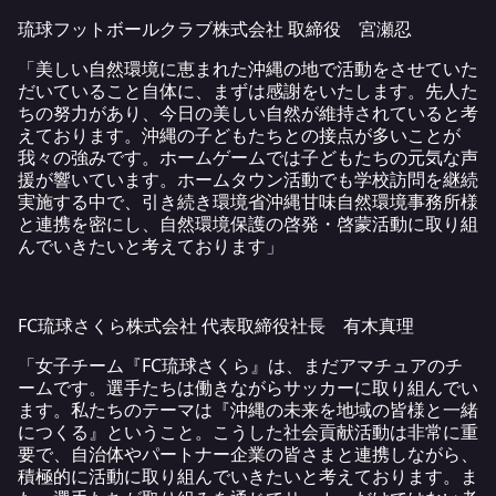
琉球フットボールクラブ株式会社 取締役 宮瀬忍
「美しい自然環境に恵まれた沖縄の地で活動をさせていた
だいていること自体に、まずは感謝をいたします。先人た
ちの努力があり、今日の美しい自然が維持されていると考
えております。沖縄の子どもたちとの接点が多いことが
我々の強みです。ホームゲームでは子どもたちの元気な声
援が響いています。ホームタウン活動でも学校訪問を継続
実施する中で、引き続き環境省沖縄甘味自然環境事務所様
と連携を密にし、自然環境保護の啓発・啓蒙活動に取り組
んでいきたいと考えております」
FC琉球さくら株式会社 代表取締役社長 有木真理
「女子チーム『FC琉球さくら』は、まだアマチュアのチ
ームです。選手たちは働きながらサッカーに取り組んでい
ます。私たちのテーマは『沖縄の未来を地域の皆様と一緒
につくる』ということ。こうした社会貢献活動は非常に重
要で、自治体やパートナー企業の皆さまと連携しながら、
積極的に活動に取り組んでいきたいと考えております。ま