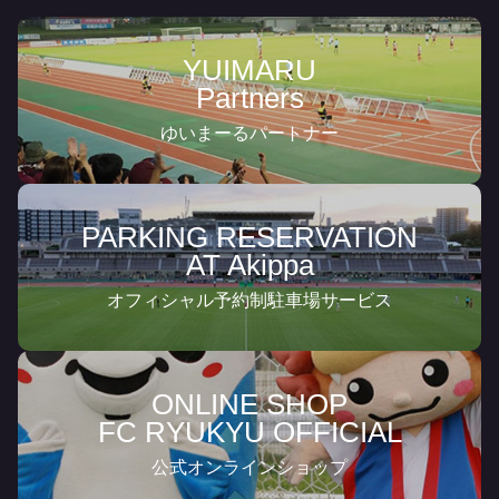
YUIMARU
Partners
ゆいまーるパートナー
PARKING RESERVATION
AT Akippa
オフィシャル予約制駐車場サービス
ONLINE SHOP
FC RYUKYU OFFICIAL
公式オンラインショップ