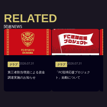
RELATED
関連NEWS
2026.07.31
2026.07.31
クラブ
クラブ
第三者割当増資による資金
「FC琉球応援プロジェク
「
調達実施のお知らせ
ト」始動について
金